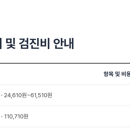
 및 검진비 안내
항목 및 비
24,610원~61,510원
110,710원