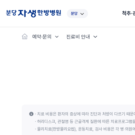
척추·
분당
대표
강남
광주
노원
대
예약·문의
진료비 안내
보라매
부산
부천
분당
수
척추·관절
예약·문의
자생한약
커뮤니티
병원소개
클리닉
치료법
허리
척추·관절
자생비수술치료
한약
치료사례
바로 예약
인사말
보약
자생소개
목
첩약건
전화 
증상
리얼
초음
인천
일산
잠실
창원
천
허리디스크
교통사고후유증
MRI 치료사례
목디스크
안면신
후기메
신경근회복술
자주묻는질문
한약배
도수
척추관협착증
척추압박골절
안면마비 치료사례
거북목증
기능성
후기인
퇴행성디스크
수술후재활
알레르
추천 검색어
#초음파
척추전방전위증
수술후통증증후군
뇌혈관
허리염좌
성장·자세교정
비만 
테니스
치료 비용은 환자의 증상에 따라 진단과 처방이 다르기 때문에
자생인 칭찬
건의
허리디스크, 관절염 등 근골격계 질환에 따른 치료프로그램을
물리치료(한방물리요법), 운동치료, 검사 비용은 각 병∙의원