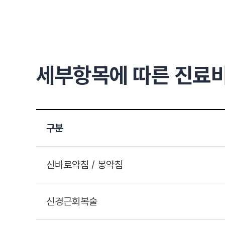
세부항목에 따른
진료비
구분
신바로약침 / 봉약침
신경근회복술