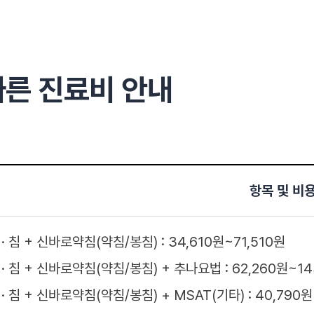
따른
진료비 안내
항목 및 비
침 + 신바로약침(약침/봉침) : 34,610원~71,510원
침 + 신바로약침(약침/봉침) + 추나요법 : 62,260원~14
침 + 신바로약침(약침/봉침) + MSAT(기타) : 40,790원