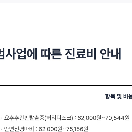
범사업에 따른 진료비 안내
항목 및 비
요추추간판탈출증(허리디스크) : 62,000원~70,544원
안면신경마비 : 62,000원~75,156원