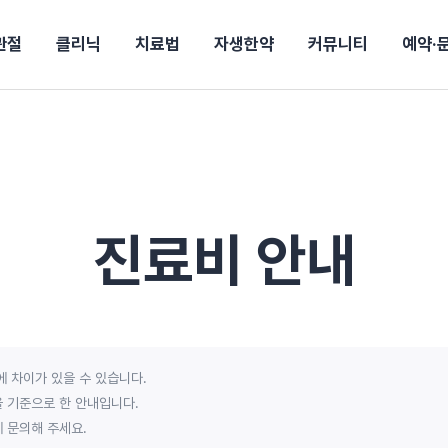
관절
클리닉
치료법
자생한약
커뮤니티
예약·
구
대전
목동
원
안산
울산
강보험
상담 예약
별
후기
파 약침
의료진 소개
턱
공지사항
신바로메틴
입원 상담
여성질환
진료시간/오시는길
추나요법
무릎
자생소식
진료비 안내
신바로약침·봉침
어깨
건강정보
비급여진료비
고관절
자가테스트
신바로한약
제증
손·
안
청주
해운대
경마비
시지
턱관절장애
월경통
퇴행성관절염
오십견
고관절질환
허리 디스크
손목
송조회
치료·물리치료
MRI·X-ray
진료비 안내
후군
 소화불량
터뷰
산전산후
석회화건염
목 디스크
족저
기 비염
갱년기증후군
무릎 질환
손목
약침
#척추압박골절
#교통사고후유증
#허리디스크
#목디스크
질환 후유증
비염
클리닉
허약증세
엘보·골프엘보
 차이가 있을 수 있습니다.
하기
자생TV보니
이벤트
 기준으로 한 안내입니다.
에 문의해 주세요.