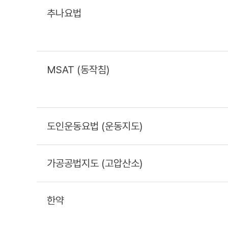
추나요법
MSAT (동작침)
도인운동요법 (운동지도)
가공공법지도 (고압산소)
한약