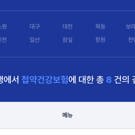
노원
대구
대전
목동
보
인천
일산
잠실
창원
천
생에서
첩약건강보험
에 대한
총
8
건의 
메뉴