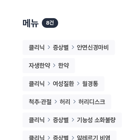
메뉴
8건
클리닉
증상별
안면신경마비
자생한약
한약
클리닉
여성질환
월경통
척추·관절
허리
허리디스크
클리닉
증상별
기능성 소화불량
클리닉
증상별
알레르기 비염