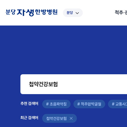
척추·
분당
대표
강남
광주
노원
대
보라매
부산
부천
분당
수
척추·관절
예약·문의
자생한약
커뮤니티
병원소개
클리닉
치료법
허리
척추·관절
자생비수술치료
한약
치료사례
바로 예약
인사말
보약
자생소개
목
첩약건
전화 
증상
리얼
초음
인천
일산
잠실
창원
천
허리디스크
교통사고후유증
MRI 치료사례
목디스크
안면신
후기메
신경근회복술
자주묻는질문
한약배
도수
척추관협착증
척추압박골절
안면마비 치료사례
거북목증
기능성
후기인
퇴행성디스크
수술후재활
알레르
추천 검색어
#초음파
척추전방전위증
수술후통증증후군
뇌혈관
허리염좌
성장·자세교정
비만 
테니스
추천 검색어
# 초음파약침
# 척추압박골절
# 교통
자생인 칭찬
건의
최근 검색어
첩약건강보험