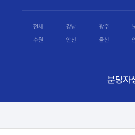
전체
강남
광주
수원
안산
울산
분당자