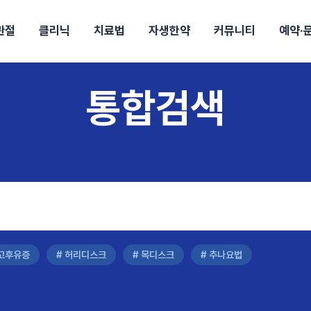
관절
클리닉
치료법
자생한약
커뮤니티
예약·
구
대전
목동
통합검색
원
안산
울산
강보험
상담 예약
별
후기
파 약침
의료진 소개
턱
공지사항
신바로메틴
입원 상담
여성질환
진료시간/오시는길
추나요법
무릎
자생소식
진료비 안내
신바로약침·봉침
어깨
건강정보
비급여진료비
고관절
자가테스트
신바로한약
제증
손·
안
청주
해운대
경마비
시지
턱관절장애
월경통
퇴행성관절염
오십견
고관절질환
허리 디스크
손목
송조회
치료·물리치료
MRI·X-ray
후군
 소화불량
터뷰
산전산후
석회화건염
목 디스크
족저
기 비염
갱년기증후군
무릎 질환
손목
약침
#척추압박골절
#교통사고후유증
#허리디스크
#목디스크
질환 후유증
비염
클리닉
허약증세
엘보·골프엘보
사고후유증
# 허리디스크
# 목디스크
# 추나요법
하기
자생TV보니
이벤트