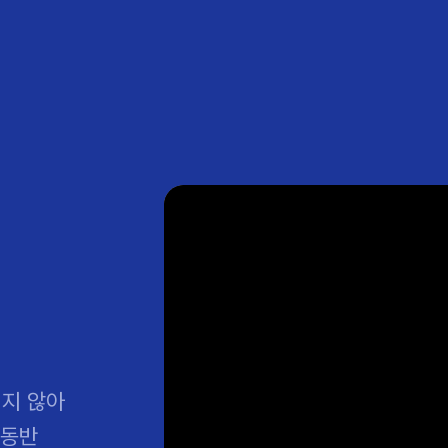
구
대전
목동
원
안산
울산
강보험
상담 예약
별
후기
파 약침
의료진 소개
턱
공지사항
신바로메틴
입원 상담
여성질환
진료시간/오시는길
추나요법
무릎
자생소식
진료비 안내
신바로약침·봉침
어깨
건강정보
비급여진료비
고관절
자가테스트
신바로한약
제증
손·
안
청주
해운대
경마비
시지
턱관절장애
월경통
퇴행성관절염
오십견
고관절질환
허리 디스크
손목
송조회
치료·물리치료
MRI·X-ray
후군
 소화불량
터뷰
산전산후
석회화건염
목 디스크
족저
기 비염
갱년기증후군
무릎 질환
손목
약침
#척추압박골절
#교통사고후유증
#허리디스크
#목디스크
질환 후유증
비염
클리닉
허약증세
엘보·골프엘보
하기
자생TV보니
이벤트
되지 않아
 동반