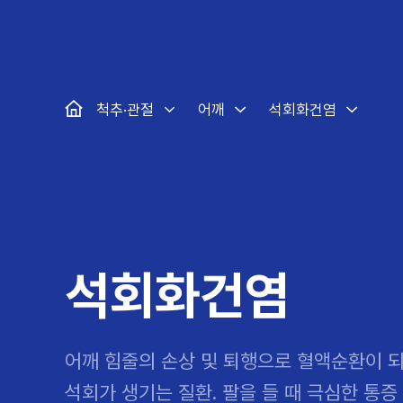
대표
강남
광주
노원
대
보라매
부산
부천
분당
수
척추·관절
예약·문의
자생한약
커뮤니티
병원소개
클리닉
치료법
허리
척추·관절
자생비수술치료
한약
치료사례
바로 예약
인사말
보약
자생소개
목
첩약건
전화 
증상
리얼
초음
인천
일산
잠실
창원
천
허리디스크
교통사고후유증
MRI 치료사례
목디스크
안면신
후기메
척추·관절
어깨
석회화건염
신경근회복술
자주묻는질문
한약배
도수
척추관협착증
척추압박골절
안면마비 치료사례
거북목증
기능성
후기인
퇴행성디스크
수술후재활
알레르
추천 검색어
#초음파
척추전방전위증
수술후통증증후군
뇌혈관
허리염좌
성장·자세교정
비만 
테니스
자생인 칭찬
건의
석회화건염
어깨 힘줄의 손상 및 퇴행으로 혈액순환이 
석회가 생기는 질환. 팔을 들 때 극심한 통증