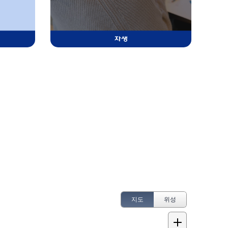
지도
위성