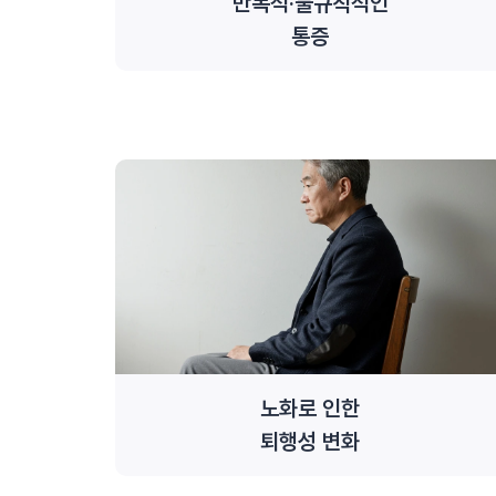
반복적·불규칙적인
통증
노화로 인한
퇴행성 변화