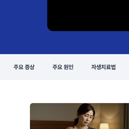
주요 증상
주요 원인
자생치료법