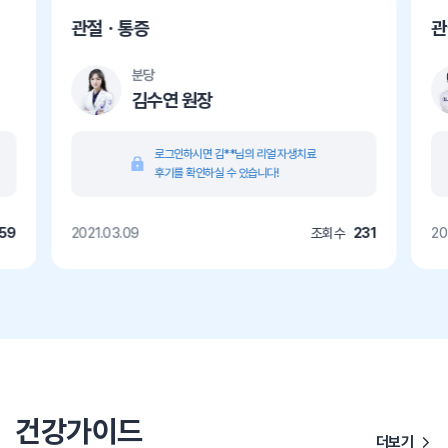
관절ㆍ통증
관
분당
김수연 원장
로그인하시면 김**님의 리얼 자생치료
후기를 확인하실 수 있습니다!
559
2021.03.09
조회수
231
20
건강가이드
더보기