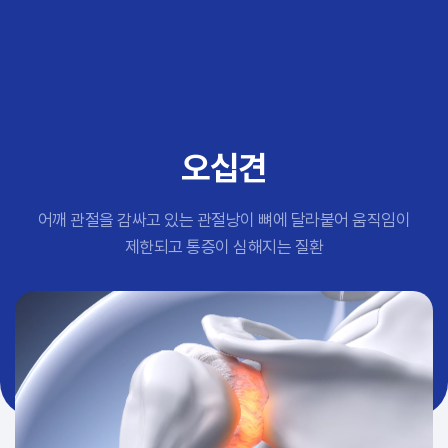
추천 검색어
#초음파약침
#척추압박골절
#교통사고후유증
#허리디스크
#목디스크
오십견
#추나요법
어깨 관절을 감싸고 있는 관절낭이 뼈에 달라붙어 움직임이
제한되고 통증이 심해지는 질환