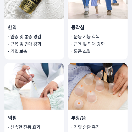
한약
동작침
염증 및 통증 경감
운동 기능 회복
근육 및 인대 강화
근육 및 인대 강화
기혈 보충
통증 조절
약침
부항/뜸
신속한 진통 효과
기혈 순환 촉진