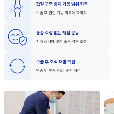
관절 구축 방지
가동 범위 회복
수술 후 관절 기능
회복에 효과적
통증 걱정 없는
재활 운동
환자 상태에 맞춘
속도·각도 조절
수술 후 조직
재생 촉진
염증 및 부종 완화,
순환 개선