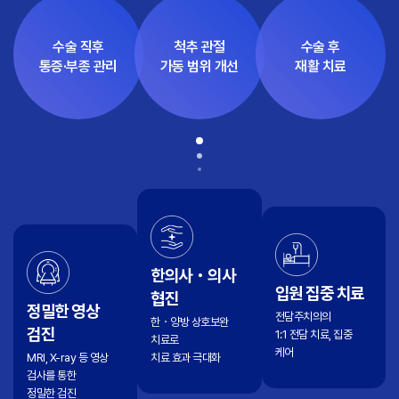
수술 직후
척추 관절
수술 후
통증·부종 관리
가동 범위 개선
재활 치료
한의사・의사
입원 집중 치료
협진
정밀한 영상
전담주치의의
한・양방 상호보완
검진
1:1 전담 치료, 집중
치료로
케어
MRI, X-ray 등 영상
치료 효과 극대화
검사를 통한
정밀한 검진