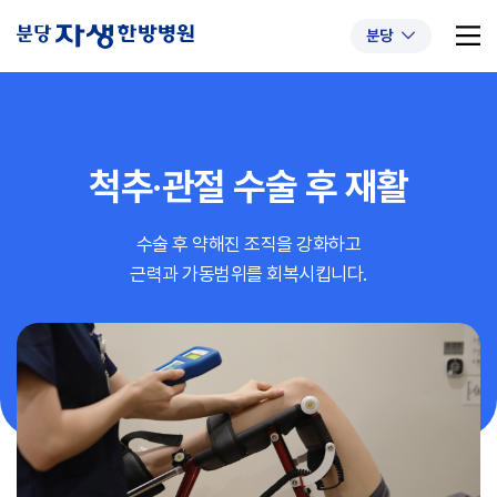
분당
척추·관절
수술 후 재활
추천 검색어
#초음파약침
#척추압박골절
수술 후 약해진 조직을 강화하고
#교통사고후유증
#허리디스크
#목디스크
근력과 가동범위를 회복시킵니다.
#추나요법