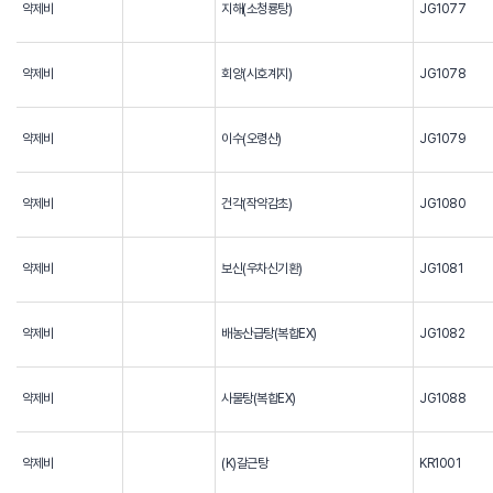
약제비
지해(소청룡탕)
JG1077
약제비
회양(시호계지)
JG1078
약제비
이수(오령산)
JG1079
약제비
건각(작약감초)
JG1080
약제비
보신(우차신기환)
JG1081
약제비
배농산급탕(복합EX)
JG1082
약제비
사물탕(복합EX)
JG1088
약제비
(K)갈근탕
KR1001