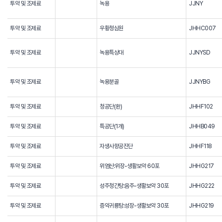
투약 및 조제료
녹용
JJNY
투약 및 조제료
우황청심원
JHHC007
투약 및 조제료
녹용특상대
JJNYSD
투약 및 조제료
녹용분골
JJNYBG
투약 및 조제료
청공단(환)
JHHF102
투약 및 조제료
특공단(1개)
JHHB049
투약 및 조제료
자생사향공진단
JHHF118
투약 및 조제료
위염산:위장-생활보약 60포
JHHG217
투약 및 조제료
성주청간탕:음주-생활보약 30포
JHHG222
투약 및 조제료
증익귀룡탕:성장-생활보약 30포
JHHG219