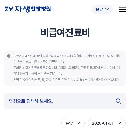
분당
비급여진료비
추천 검색어
#초음파약침
#척추압박골절
의료법 제45조 및 동법 시행규칙 제42조의2제4항 「비급여 진료비용 등의 고지」에 의하
여 비급여 진료비를 검색하는 화면입니다.
#교통사고후유증
#허리디스크
#목디스크
조회된 비급여 진료비용은 단일 개별 항목의 1회 비용이므로 진료과정에서 처방량에 따라
#추나요법
해당 항목의 비용이 달라질 수 있습니다.
처방 및 수가단위는 포, 첩, 단지 당으로 한약 및 처방의 특성에 따라 상이할 수 있습니다.
분당
2026-01-01