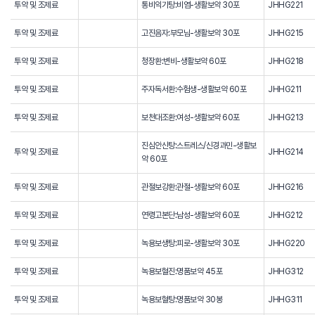
투약 및 조제료
통비익기탕:비염-생활보약 30포
JHHG221
투약 및 조제료
고진음자:부모님-생활보약 30포
JHHG215
투약 및 조제료
청장환:변비-생활보약 60포
JHHG218
투약 및 조제료
주자독서환:수험생-생활보약 60포
JHHG211
투약 및 조제료
보천대조환:여성-생활보약 60포
JHHG213
진심안신탕:스트레스/신경과민-생활보
투약 및 조제료
JHHG214
약 60포
투약 및 조제료
관절보강환:관절-생활보약 60포
JHHG216
투약 및 조제료
연령고본단:남성-생활보약 60포
JHHG212
투약 및 조제료
녹용보생탕:피로-생활보약 30포
JHHG220
투약 및 조제료
녹용보혈진:명품보약 45포
JHHG312
투약 및 조제료
녹용보혈탕:명품보약 30봉
JHHG311