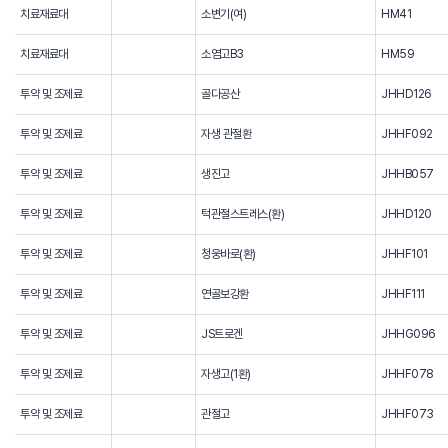
치료재료대
소변기(여)
HM41
치료재료대
소염고B3
HM59
투약 및 조제료
골다공산
JHHD126
투약 및 조제료
자생 관절환
JHHF092
투약 및 조제료
생진고
JHHB057
투약 및 조제료
턱관절스트레스(환)
JHHD120
투약 및 조제료
청웅바로(환)
JHHF101
투약 및 조제료
연골보강환
JHHF111
투약 및 조제료
JS트로겐
JHHG096
투약 및 조제료
자생고(1환)
JHHF078
투약 및 조제료
관절고
JHHF073