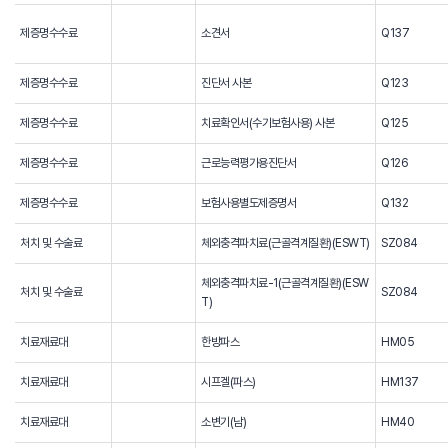
제증명수수료
소견서
Q137
제증명수수료
진단서 사본
Q123
제증명수수료
치료확인서(수기보험사용) 사본
Q125
제증명수수료
근로능력평가용진단서
Q126
제증명수수료
보험사용별도제증명서
Q132
처치 및 수술료
체외충격파치료(근골격계질환)(ESWT)
SZ084
체외충격파치료-1(근골격계질환)(ESW
처치 및 수술료
SZ084
T)
치료재료대
한방파스
HM05
치료재료대
시프겔(파스)
HM137
치료재료대
소변기(남)
HM40