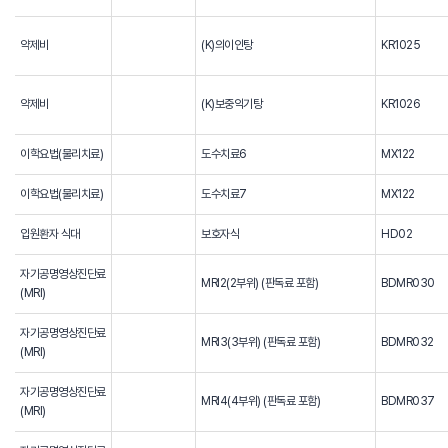
약제비
(K)의이인탕
KR1025
약제비
(K)보중익기탕
KR1026
이학요법(물리치료)
도수치료6
MX122
이학요법(물리치료)
도수치료7
MX122
입원환자 식대
보호자식
HD02
자기공명영상진단료
MRI2(2부위) (판독료 포함)
BDMR030
(MRI)
자기공명영상진단료
MRI3(3부위) (판독료 포함)
BDMR032
(MRI)
자기공명영상진단료
MRI4(4부위) (판독료 포함)
BDMR037
(MRI)