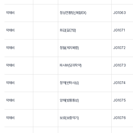
약제비
청상견통탕;(복합EX)
JG1063
약제비
화감(갈근탕)
JG1071
약제비
청월(계지복령)
JG1072
약제비
파사부(당귀작약)
JG1073
약제비
청역(반하사심)
JG1074
약제비
양해(방풍통성)
JG1075
약제비
보로(보중익기)
JG1076