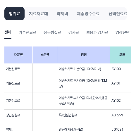
행위료
치료재료대
약제비
제증명수수료
선택진료료
전체
기본진료료
상급병실료
검사료
초음파 검사료
영상진단
대분류
소분류
명칭
코드
기본진료료
이송처치료 기본요금:(10KM이내)
AY100
이송처치료 추가요금:(10KM초과 1KM
기본진료료
AY101
당)
이송처치료 부가요금:(의사,간호사,응급
기본진료료
AY102
구조사탑승)
상급병실료
특1인실입원료
ABRVP1
약제비
갈근해기탕:태음EX
JG1031