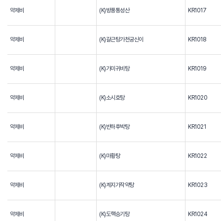
약제비
(K)방풍통성산
KR1017
약제비
(K)갈근탕가천궁신이
KR1018
약제비
(K)가미귀비탕
KR1019
약제비
(K)소시호탕
KR1020
약제비
(K)반하후박탕
KR1021
약제비
(K)마황탕
KR1022
약제비
(K)계지가작약탕
KR1023
약제비
(K)도핵승기탕
KR1024