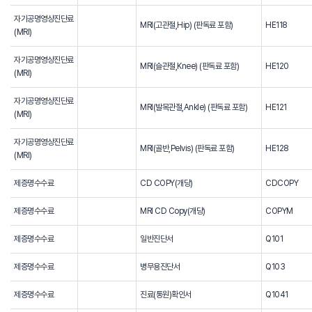
자기공명영상진단료
MRI(고관절,Hip) (판독료 포함)
HE118
(MRI)
자기공명영상진단료
MRI(슬관절,Knee) (판독료 포함)
HE120
(MRI)
자기공명영상진단료
MRI(발목관절,Ankle) (판독료 포함)
HE121
(MRI)
자기공명영상진단료
MRI(골반,Pelvis) (판독료 포함)
HE128
(MRI)
제증명수수료
CD COPY(개당)
CDCOPY
제증명수수료
MRI CD Copy(개당)
COPYM
제증명수수료
일반진단서
Q101
제증명수수료
병무용진단서
Q103
제증명수수료
진료(통원)확인서
Q1041