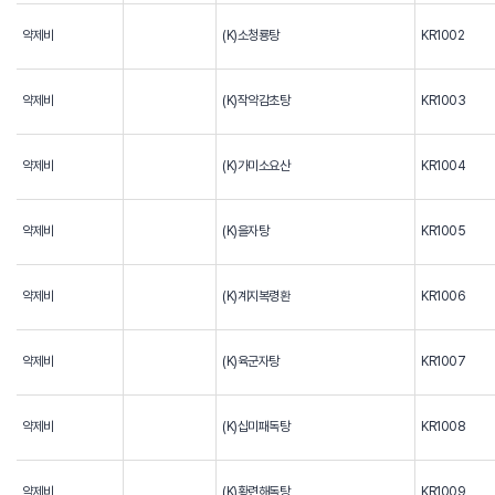
약제비
(K)소청룡탕
KR1002
약제비
(K)작약감초탕
KR1003
약제비
(K)가미소요산
KR1004
약제비
(K)을자탕
KR1005
약제비
(K)계지복령환
KR1006
약제비
(K)육군자탕
KR1007
약제비
(K)십미패독탕
KR1008
약제비
(K)황련해독탕
KR1009