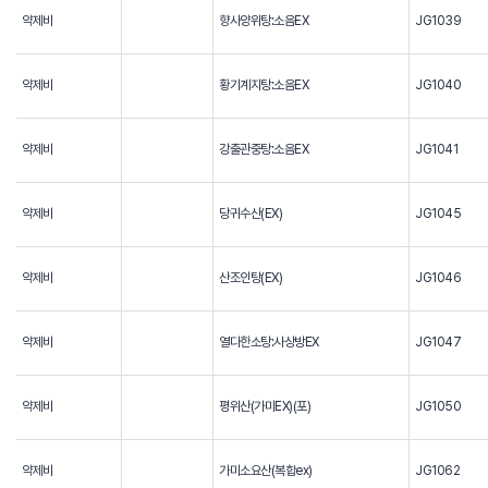
약제비
향사양위탕:소음EX
JG1039
약제비
황기계지탕:소음EX
JG1040
약제비
강출관중탕:소음EX
JG1041
약제비
당귀수산(EX)
JG1045
약제비
산조인탕(EX)
JG1046
약제비
열다한소탕:사상방EX
JG1047
약제비
평위산(가미EX)(포)
JG1050
약제비
가미소요산(복합ex)
JG1062