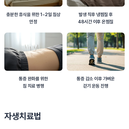
충분한 휴식을 위한 1~2일 침상
발생 직후 냉찜질 후
안정
48시간 이후 온찜질
통증 완화를 위한
통증 감소 이후 가벼운
침 치료 병행
걷기 운동 진행
자생치료법