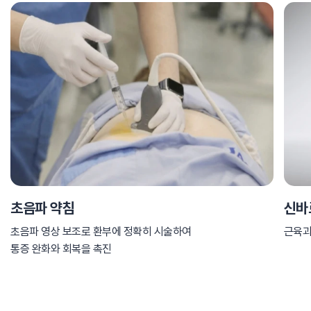
초음파 약침
신바
초음파 영상 보조로 환부에 정확히 시술하여
근육과
통증 완화와 회복을 촉진