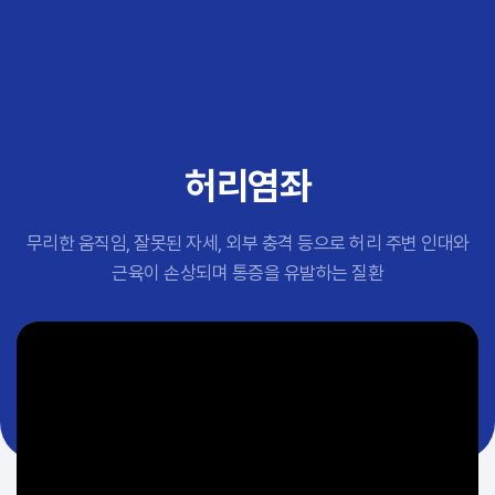
추천 검색어
#초음파약침
#척추압박골절
#교통사고후유증
#허리디스크
#목디스크
허리염좌
#추나요법
무리한 움직임, 잘못된 자세, 외부 충격 등으로 허리 주변 인대와
근육이 손상되며 통증을 유발하는 질환