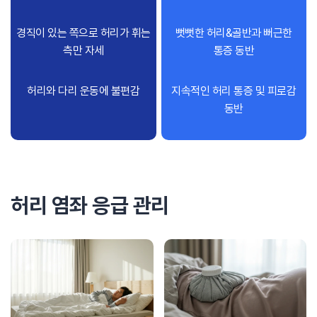
경직이 있는 쪽으로 허리가 휘는
뻣뻣한 허리&골반과 뻐근한
측만 자세
통증 동반
허리와 다리 운동에 불편감
지속적인 허리 통증 및 피로감
동반
허리 염좌 응급 관리