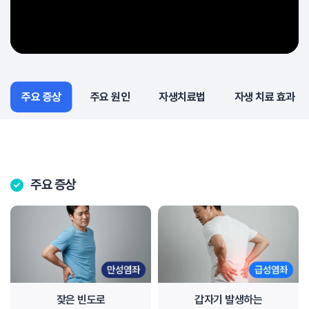
주요 증상
주요 증상
주요 원인
자생치료법
자생 치료 효과
주요 증상
잦은 빈도로
갑자기 발생하는