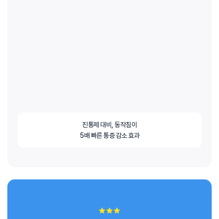
진통제 대비, 동작침이
5배 빠른 통증 감소 효과