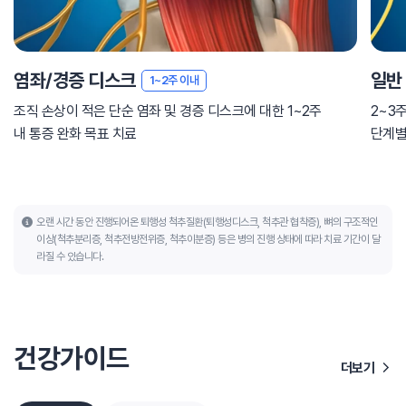
염좌/경증 디스크
일반
1~2주 이내
조직 손상이 적은 단순 염좌 및 경증 디스크에 대한 1~2주
2~3
내 통증 완화 목표 치료
단계별
오랜 시간 동안 진행되어온 퇴행성 척추질환(퇴행성디스크, 척추관 협착증), 뼈의 구조적인
이상(척추분리증, 척추전방전위증, 척추이분증) 등은 병의 진행 상태에 따라 치료 기간이 달
라질 수 있습니다.
건강가이드
더보기