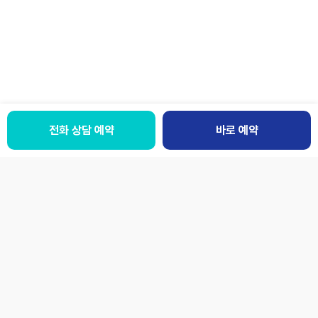
전화 상담 예약
바로 예약
패밀리사이트
LANGUAGE
개인정보처리방침
이용약관
환자의권리와의무
오시는 길
[13590] 경기 성남시 분당구 황새울로319번길 13 (서현동)