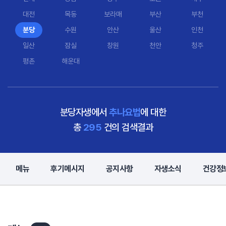
대전
목동
보라매
부산
부천
분당
수원
안산
울산
인천
일산
잠실
창원
천안
청주
평촌
해운대
분당자생에서
추나요법
에 대한
총
295
건의 검색결과
메뉴
후기메시지
공지사항
자생소식
건강정