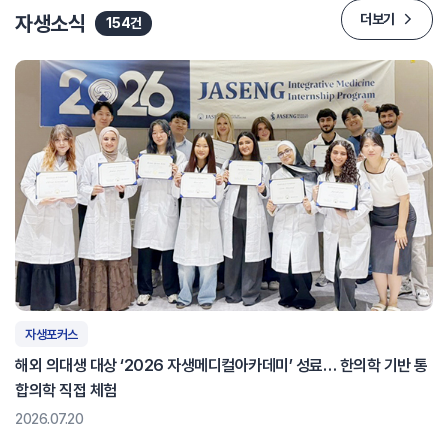
자생소식
더보기
154건
자생포커스
해외 의대생 대상 ‘2026 자생메디컬아카데미’ 성료… 한의학 기반 통
합의학 직접 체험
2026.07.20