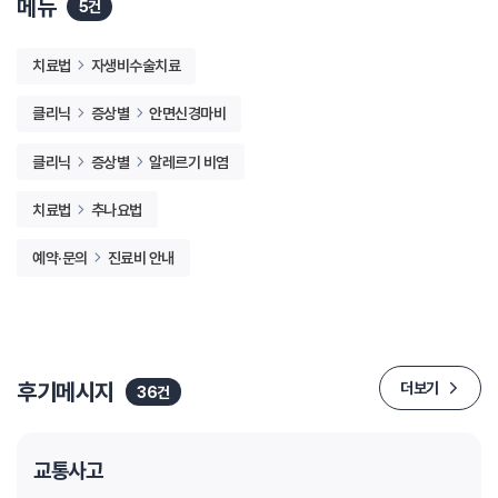
메뉴
5건
치료법
자생비수술치료
클리닉
증상별
안면신경마비
클리닉
증상별
알레르기 비염
치료법
추나요법
예약·문의
진료비 안내
후기메시지
더보기
36건
교통사고