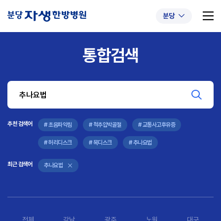
분당
통합검색
추천 검색어
#초음파약침
#척추압박골절
#교통사고후유증
#허리디스크
#목디스크
추천 검색어
#추나요법
# 초음파약침
# 척추압박골절
# 교통사고후유증
# 허리디스크
# 목디스크
# 추나요법
최근 검색어
추나요법
전체
강남
광주
노원
대구