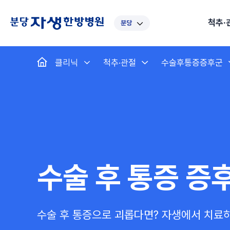
척추·
분당
대표
강남
광주
노원
대
클리닉
척추·관절
수술후통증증후군
보라매
부산
부천
분당
수
척추·관절
예약·문의
자생한약
커뮤니티
병원소개
클리닉
치료법
허리
척추·관절
자생비수술치료
한약
치료사례
바로 예약
인사말
보약
자생소개
목
첩약건
전화 
증상
리얼
초음
인천
일산
잠실
창원
천
허리디스크
교통사고후유증
MRI 치료사례
목디스크
안면신
후기메
신경근회복술
자주묻는질문
한약배
도수
척추관협착증
척추압박골절
안면마비 치료사례
거북목증
기능성
후기인
퇴행성디스크
수술후재활
알레르
추천 검색어
#초음파
척추전방전위증
수술후통증증후군
뇌혈관
수술 후 통증 증
허리염좌
성장·자세교정
비만 
테니스
자생인 칭찬
건의
수술 후 통증으로 괴롭다면? 자생에서 치료