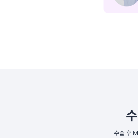
수
수술 후 M