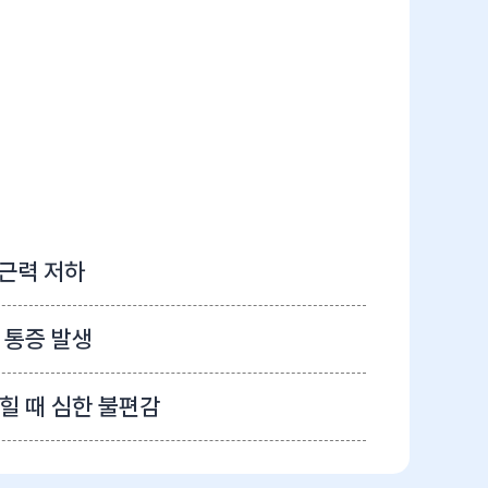
 근력 저하
 통증 발생
힐 때 심한 불편감