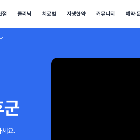
관절
클리닉
치료법
자생한약
커뮤니티
예약·
구
대전
목동
원
안산
울산
강보험
상담 예약
별
후기
파 약침
의료진 소개
턱
공지사항
신바로메틴
입원 상담
여성질환
진료시간/오시는길
추나요법
무릎
자생소식
진료비 안내
신바로약침·봉침
어깨
건강정보
비급여진료비
고관절
자가테스트
신바로한약
제증
손·
안
청주
해운대
경마비
시지
턱관절장애
월경통
퇴행성관절염
오십견
고관절질환
허리 디스크
손목
송조회
치료·물리치료
MRI·X-ray
후군
 소화불량
터뷰
산전산후
석회화건염
목 디스크
족저
기 비염
갱년기증후군
무릎 질환
손목
약침
#척추압박골절
#교통사고후유증
#허리디스크
#목디스크
질환 후유증
비염
후군
클리닉
허약증세
엘보·골프엘보
하기
자생TV보니
이벤트
하세요.