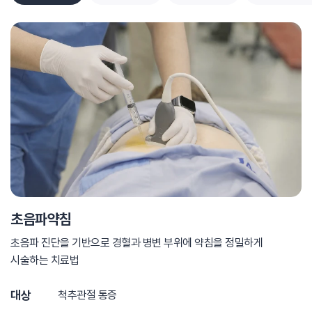
초음파약침
초음파 진단을 기반으로 경혈과 병변 부위에
약침을 정밀하게
시술하는 치료법
대상
척추관절 통증