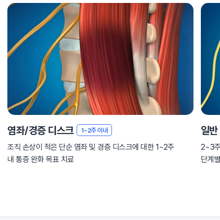
염좌/경증 디스크
일반
1~2주 이내
조직 손상이 적은 단순 염좌 및 경증 디스크에 대한 1~2주
2~3
내 통증 완화 목표 치료
단계별