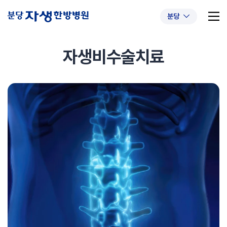
분당
자생비수술치료
추천 검색어
#초음파약침
#척추압박골절
#교통사고후유증
#허리디스크
#목디스크
#추나요법