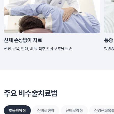
신체 손상없이 치료
통증
신경, 근육, 인대, 뼈 등
척추·관절 구조물 보존
항염증
주요 비수술치료법
초음파약침
신바로한약
신바로약침
신경근회복