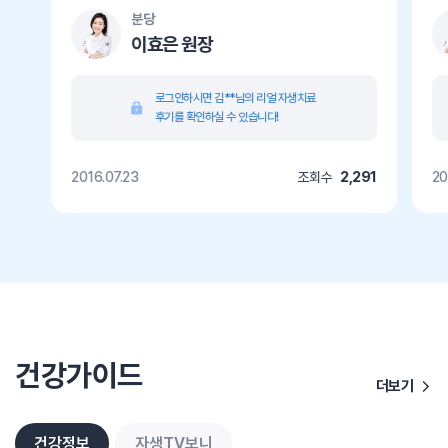
분당
이효은 원장
로그인하시면 김**님의 리얼 자생치료
후기를 확인하실 수 있습니다!
2016.07.23
조회수
2,291
20
건강가이드
더보기
건강정보
자생TV보니