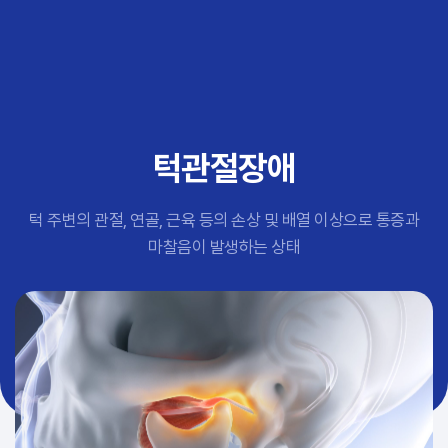
추천 검색어
#초음파약침
#척추압박골절
#교통사고후유증
#허리디스크
#목디스크
턱관절장애
#추나요법
턱 주변의 관절, 연골, 근육 등의 손상 및 배열 이상으로 통증과
마찰음이 발생하는 상태