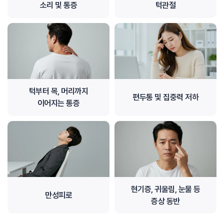
소리 및 통증
턱관절
턱부터 목, 머리까지
편두통 및 집중력 저하
이어지는 통증
현기증, 귀울림, 눈물 등
만성피로
증상 동반