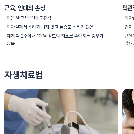
근육, 인대의 손상
턱관
턱을 열고 닫을 때 불편감
턱관
턱관절에서 소리가 나지 않고 통증도 심하지 않음
입이 
대개 약 2주에서 1개월 정도의 치료로 좋아지는 경우가
근육
많음
많으
자생치료법