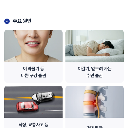
주요 원인
이 악물기 등
이갈기, 엎드려 자는
나쁜 구강 습관
수면 습관
낙상, 교통사고 등