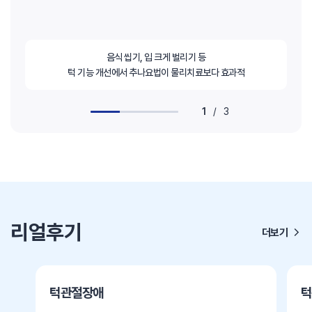
음식 씹기, 입 크게 벌리기 등
턱 기능 개선에서 추나요법이 물리치료보다 효과적
1
/
3
리얼후기
더보기
턱관절장애
턱