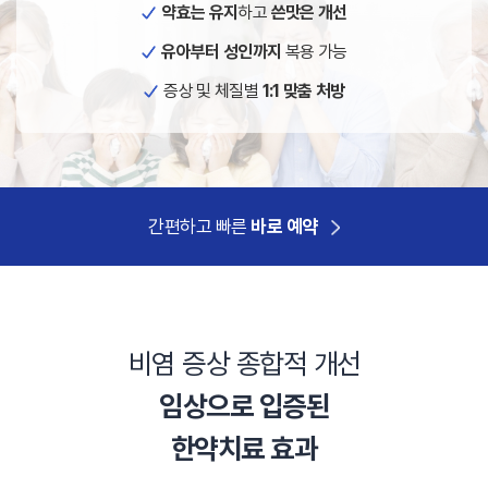
약효는 유지
하고
쓴맛은 개선
유아부터 성인까지
복용 가능
증상 및 체질별
1:1 맞춤 처방
간편하고 빠른
바로 예약
비염 증상 종합적 개선
임상으로 입증된
한약치료 효과