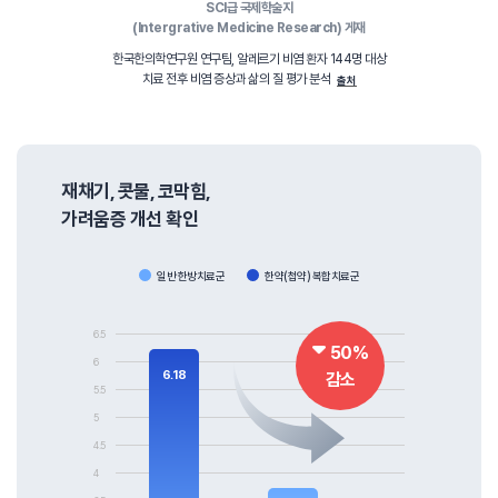
SCI급 국제학술지
(Intergrative Medicine Research) 게재
한국한의학연구원 연구팀, 알레르기 비염 환자 144명 대상
치료 전후 비염 증상과 삶의 질 평가 분석
출처
재채기, 콧물, 코막힘,
가려움증 개선 확인
일반 한방치료군
한약(첩약) 복합치료군
6.5
50%
6
6.18
감소
5.5
5
4.5
4