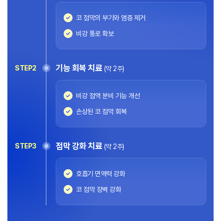
코 점막의 부기와 염증 제거
비강 통로 확보
기능 회복 치료
STEP2
(약 2주)
비강 점액 분비 기능 개선
손상된 코 점막 회복
점막 강화 치료
STEP3
(약 2주)
호흡기 면역력 강화
코 점막 장벽 강화