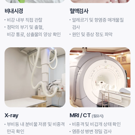
비내시경
혈액검사
비강 내부 직접 관찰
알레르기 및 항염증 매개물질
점막의 부기 및 출혈,
검사
비강 통로, 삼출물의 양상 확인
원인 및 증상 정도 파악
X-ray
MRI / CT
(필요시)
부비동 내 분비물 저류 및 비중격
비중격 및 비갑개 상태 확인
만곡 확인
염증성 병변 정밀 검사