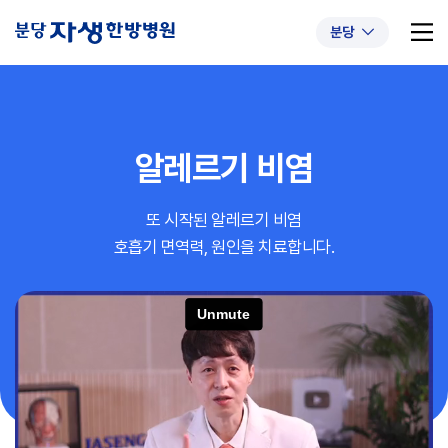
분당
알레르기 비염
추천 검색어
#초음파약침
#척추압박골절
또 시작된 알레르기 비염
#교통사고후유증
#허리디스크
#목디스크
호흡기 면역력, 원인을 치료합니다.
#추나요법