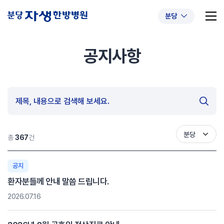
분당
공지사항
추천 검색어
#초음파약침
#척추압박골절
#교통사고후유증
#허리디스크
#목디스크
#추나요법
분당
총
367
건
공지
환자분들께 안내 말씀 드립니다.
2026.07.16