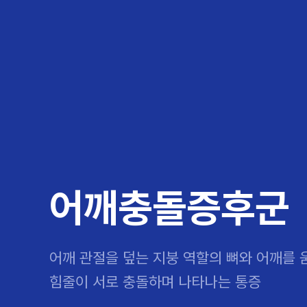
대표
강남
광주
노원
대
보라매
부산
부천
분당
수
척추·관절
예약·문의
자생한약
커뮤니티
병원소개
클리닉
치료법
허리
척추·관절
자생비수술치료
한약
치료사례
바로 예약
인사말
보약
자생소개
목
첩약건
전화 
증상
리얼
초음
인천
일산
잠실
창원
천
허리디스크
교통사고후유증
MRI 치료사례
목디스크
안면신
후기메
신경근회복술
자주묻는질문
한약배
도수
척추관협착증
척추압박골절
안면마비 치료사례
거북목증
기능성
후기인
퇴행성디스크
수술후재활
알레르
추천 검색어
#초음파
척추전방전위증
수술후통증증후군
뇌혈관
허리염좌
성장·자세교정
비만 
테니스
어깨충돌증후군
자생인 칭찬
건의
어깨 관절을 덮는 지붕 역할의 뼈와 어깨를
힘줄이 서로 충돌하며 나타나는 통증