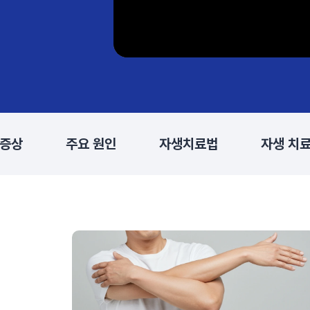
 증상
주요 원인
자생치료법
자생 치료