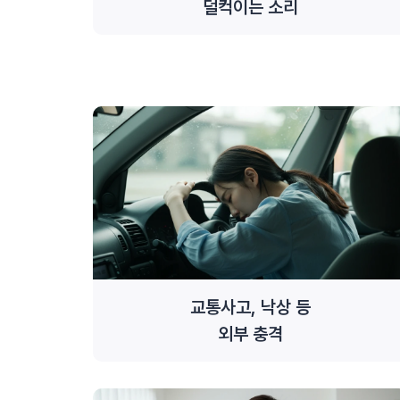
덜컥이는 소리
교통사고, 낙상 등
외부 충격