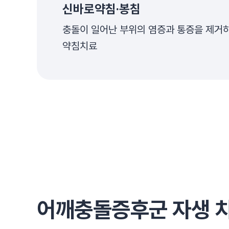
신바로약침·봉침
충돌이 일어난 부위의 염증과 통증을 제거
약침치료
어깨충돌증후군 자생 