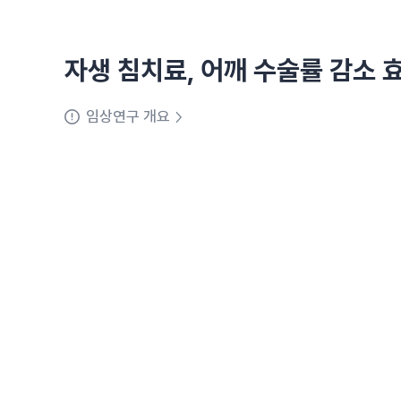
자생 침치료, 어깨 수술률 감소 
임상연구 개요