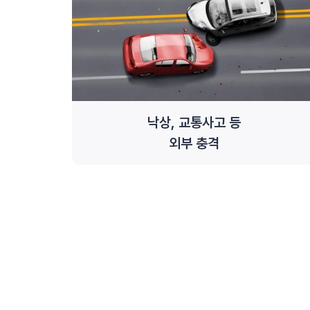
낙상, 교통사고 등
외부 충격