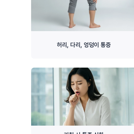
허리, 다리, 엉덩이 통증