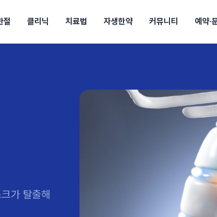
관절
클리닉
치료법
자생한약
커뮤니티
예약·
구
대전
목동
원
안산
울산
강보험
상담 예약
별
후기
파 약침
의료진 소개
턱
공지사항
신바로메틴
입원 상담
여성질환
진료시간/오시는길
추나요법
무릎
자생소식
진료비 안내
신바로약침·봉침
어깨
건강정보
비급여진료비
고관절
자가테스트
신바로한약
제증
손·
안
청주
해운대
경마비
시지
턱관절장애
월경통
퇴행성관절염
오십견
고관절질환
허리 디스크
손목
송조회
치료·물리치료
MRI·X-ray
후군
 소화불량
터뷰
산전산후
석회화건염
목 디스크
족저
기 비염
갱년기증후군
무릎 질환
손목
약침
#척추압박골절
#교통사고후유증
#허리디스크
#목디스크
질환 후유증
비염
클리닉
허약증세
엘보·골프엘보
하기
자생TV보니
이벤트
스크가 탈출해