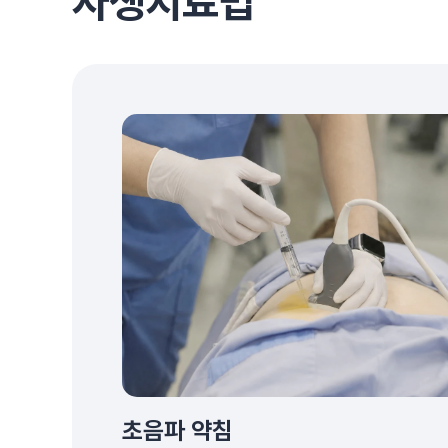
자생치료법
초음파 약침