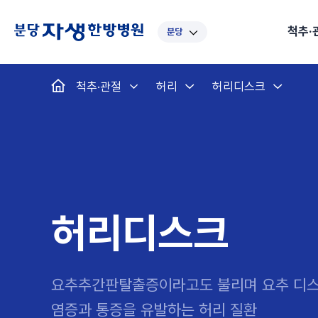
척추·
분당
대표
강남
광주
노원
대
척추·관절
허리
허리디스크
보라매
부산
부천
분당
수
척추·관절
예약·문의
자생한약
커뮤니티
병원소개
클리닉
치료법
허리
척추·관절
자생비수술치료
한약
치료사례
바로 예약
인사말
보약
자생소개
목
첩약건
전화 
증상
리얼
초음
인천
일산
잠실
창원
천
허리디스크
교통사고후유증
MRI 치료사례
목디스크
안면신
후기메
신경근회복술
자주묻는질문
한약배
도수
척추관협착증
척추압박골절
안면마비 치료사례
거북목증
기능성
후기인
퇴행성디스크
수술후재활
알레르
추천 검색어
#초음파
척추전방전위증
수술후통증증후군
뇌혈관
허리디스크
허리염좌
성장·자세교정
비만 
테니스
자생인 칭찬
건의
요추추간판탈출증이라고도 불리며 요추 디
염증과 통증을 유발하는 허리 질환