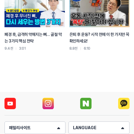
바른 행동 뭐가 있을까요?
바로 병원에 오는 것 (칼답)
굳이 혼자서 할 수 있는 것이 많지도 않을 뿐더러
안면신경마비! 나이와 상관 있을까요?
원장님 보셨던 환자 중에 엄청 어렸던 환자분이 계셨잖아요!
폐경 후, 급격히 약해지는 뼈… 골절 막
은퇴 후 운동? 시작 전에 이 한 가지만 꼭
맞아요. 초등학생! 초등학생이 있었는데, 몇학년이었어요?
는 3가지 핵심 전략
확인하세요!
한 2~3학년 이었어요.
9.4천
3:01
8.8천
6:10
완전 침도 못 맞을 것 같은데.
그게 일단 제일 큰 문제였고
일단 설득을 해야 돼 보통은 그 나이 때 애들이 일단 맞질 않아요.
그러니까 저도 그러니까 무리해서 막 하진 않는데 그 친구는 하겠다고
일단 이게 자기가 봐도 심각하니까..
겁주신 거 아니에요?
너 침 안맞으면,,,,
나는 겁을 안 줬어도 저음으로 깔고 가면 겁을 먹었을 수 도 있어
그렇지만 저는 겁을 준적이 없습니다.
진료볼 때 머리띠 하고 노란색 가운 입고
그런건 있어요 애기들 진짜 애기들 초등학생 말고 더 어린 미취학 아동들은
뼈 줍니다. 보니!
패밀리사이트
LANGUAGE