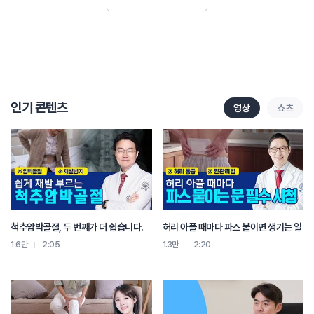
긴가민가 하는 경우도 있는데 3일 이내에 판가름이 나요 보통
그래서 그렇게 오시는 분들은 진짜 증상이 입 돌아간 것도 아니고,
뭔가 느낌이 이상한 것 같아요 하고 온 분들이 있는데 일단은 안면마비에 준해서
치료해봅시다!
해가지고 하면 또 좋아져요 또! 이게 안면마비였을까,,,? 저도 헷갈리긴 하죠
아까 72시간 얘기 하셨는데 골든타임이 있는걸까요?
인기 콘텐츠
영상
쇼츠
보통은 72시간 내에 스테로이드나 항바이러스제를 투여하는 경우가 대부분이고
그 시간을 놓치면 후유증이 많이 남는다! 양방에서는 보통 그렇게 이야기 하죠,
양방을 다녀오시는 분들도 있고, 신경과나 내과에 가서 약 처방 받고 한의원,
한방병원 먼저 오시는 분들도 있는데, 저는 일단 다 하시라고 해요. 저한테 침도
맞고 한약도 드시고 신경과에 가서 약 처방받아서 드시고 일단은 초기에는
병용해서 치료하는 게 훨씬 더 효과가 좋다고 연구들이 많이 나왔기 때문에 일단은
할 수 있는 것은 초반에 다 하자고 이야기 합니다.
척추압박골절, 두 번째가 더 쉽습니다.
허리 아플 때마다 파스 붙이면 생기는 일
2주동안 꾸준히 치료 하는 것
1.6만
2:05
1.3만
2:20
2주동안 신경손상이 계속 진행이 되는거니까 신경이 신경막까지만 손상된
상태에서 회복 시키는거랑 안에 심지까지 다 맛이 가서 변성이 생기고 나서 바닥을
치고 올라오는 것 하고는 완전히 다르잖아요. 그게 2주이내에 딱 결정 되는거에요
그게 어느 정도까지 떨어질지 그래서 점점 나빠지더라도 이 속도를 줄이는 것을