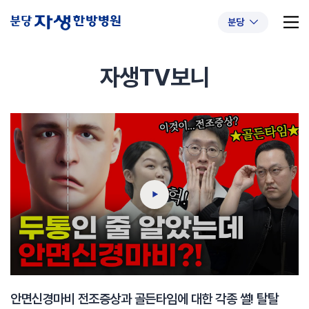
분당
자생TV보니
추천 검색어
#초음파약침
#척추압박골절
#교통사고후유증
#허리디스크
#목디스크
#추나요법
안면신경마비 전조증상과 골든타임에 대한 각종 썰! 탈탈