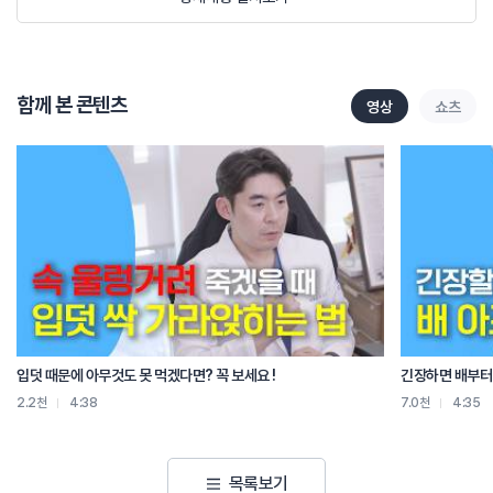
가지고 안면마비가 올거라는 것은 예상하기가 어렵죠. 두통이야 워낙 흔하게 있는
거고 내가 쫌 신경을 썼는데 머리가 아프다고 생각할 수 도 있잖아요.
그러니까 환자분들이 진료실에 와서 입이 돌아간 상태로 왔는데 이야기를
하다보면 한 5일전부터, 일주일전부터 머리가 되게 아팠어요. 그때 그게 사실
함께 본 콘텐츠
영상
쇼츠
전조증상이라는 걸 아는 거고 현실적으로는 머리가 아파서 이게 곧 안면마비가
올것이다 하는 것은 알아차리기 어렵죠
일단은 뭔가 이쪽에 마비감이 좀 있다 그렇게 시작이 되고 점점 이제 자고
일어났더니 입이 돌아가더라, 양치질을 하는데 물이 샌다?! 음식을 먹을 때
흘러내린다?! 그때부터 병원에 오셔야죠. 그리고 눈이 확실히 안 감기니까
뻑뻑하고 눈물이 많이 나더라 그런 분들이 많이 계시고 그런 증상들이 있으면,
의심을 하고 병원에 오셔야 되겠죠.
밥 먹다가 반찬이 흘렀는데 저 안면마비 인가요?
예전부터 그런 경우가 있었다면 사실 안면마비가 아니죠. 습관 아닐까요? 밥을
흘리면서 먹는 습관? 젓가락질부터 똑바로! 밥상교육부터!
입덧 때문에 아무것도 못 먹겠다면? 꼭 보세요 !
긴장하면 배부터 
본인이 일단 알아요 딱 느낌이 다르다는 것을 어제랑 다르다는 것을 알기 때문에
2.2천
4:38
7.0천
4:35
그리고 벨마비라는 것 자체가 급성으로 72시간안에 진행되는 특징을 보이기
때문에, 확 변하는게 자기가 느껴질거에요.
목록보기
긴가민가 하는 경우도 있나요?