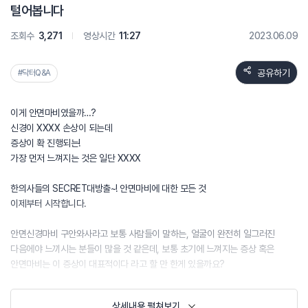
털어봅니다
조회수
3,271
영상시간
11:27
2023.06.09
공유하기
#닥터Q&A
이게 안면마비였을까…?
신경이 XXXX 손상이 되는데
증상이 확 진행되는!
가장 먼저 느껴지는 것은 일단 XXXX
한의사들의 SECRET대방출~! 안면마비에 대한 모든 것
이제부터 시작합니다.
안면신경마비 구안와사라고 보통 사람들이 말하는, 얼굴이 완전히 일그러진
다음에야 느끼시는 분들이 많을 것 같은데, 보통 초기에 느껴지는 증상 혹은
안면마비는 이 증상이 대표적이다 라고 할 만 한게 있을까요?
가장 먼저 느껴지는 것은 일단 귀 뒤쪽 통증, 머리 통증 두통이 있는데 사실 이것만
상세내용 펼쳐보기