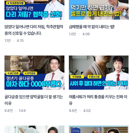
목표하기 위해서 2주가 제일 중요한 것 같아요.
그럼 치료의 텀은 사람마다 다르겠지만 만약 심하게 안면마비가 왔다 그러면 매일
치료를 권하시는 편인가요? 아니면 입원 치료를?
앉았다 일어나면 다리 저림, 척추관협착
급체했을 때 약 없이 내리는 법!
일단은 초기에 입원 하는게 제일 좋고 입원치료라는 것은 몸과 마음을 좀 쉬라는
증의 신호일 수 있습니다.
1.0만
4:06
것도 있고 그리고 치료를 오전 오후 두번씩 하게 되니까 훨씬 더 집중하게 되고
1.1만
4:15
보통 1~2주정도 입원치료 하고 호전이 어느정도 되면 통원치료 하도록 그렇게
관리를 하죠
증상이 하루이틀 안에 바로 병원에 오시는 분과 1~2주 있다가 병원에 오시는
분들은 치료 효과가 많이 차이가 나나요?
그건 알 수가 없죠 (단호박)
왜냐하면 정확히 비교를 할 수 없으니까 근데 이론적으로 너무 당연하죠.
처음에 아무래도 신경이 거의 한 2주동안에는 막 손상이 되는데 그때 치료나
적절한 조치가 들어가는거랑 아무것도 없이 계속 손상만 되도록 놔두는 것은
골다공증 있으면 압박골절 더 잘 생기는
여름샤워가 허리 통증을 키우는 진짜 이
차이가 크다고 여러 논문에서 나왔어요. 그리고 신경이 회복되는 것도 뒤로 가면
이유
유
갈수록 회복되는 게 곱절로 늦어져요.
9.8천
1:49
9.6천
4:02
기억하자 골든타임!
그러면 빨리 병원에 가야하는게 당연한거고, 그 환자 증상을 겪은 사람이 해야 될