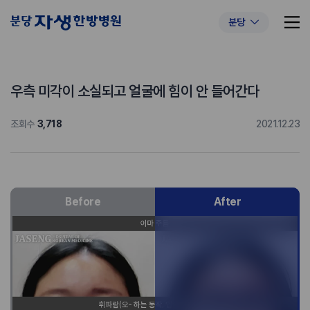
분당
우측 미각이 소실되고 얼굴에 힘이 안 들어간다
조회수
3,718
2021.12.23
추천 검색어
#초음파약침
#척추압박골절
#교통사고후유증
#허리디스크
#목디스크
#추나요법
Before
After