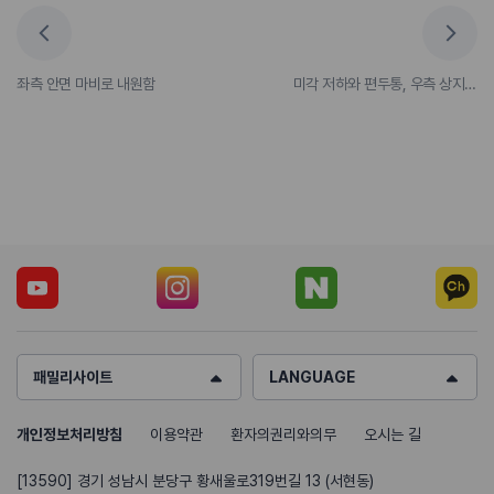
좌측 안면 마비로 내원함
미각 저하와 편두통, 우측 상지 저림 증상이 동반 된 우측 안면마비가 입원 집중치료 2주 만에 호전
패밀리사이트
LANGUAGE
개인정보처리방침
이용약관
환자의권리와의무
오시는 길
[13590] 경기 성남시 분당구 황새울로319번길 13 (서현동)