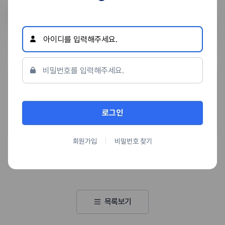
로그인 하기
환자에게 사전 동의를 받아 동일 조건에서 촬영되었습니다.
개인에 따라 치료 후 부작용이 발생할 수 있으니 의료진과 상담 후 치료를 진행하시기 바랍
니다.
김정훈 교육수련부장
안산
후기
320
칭찬
48
로그인
칭찬하기
바로예약
회원가입
비밀번호 찾기
목록보기