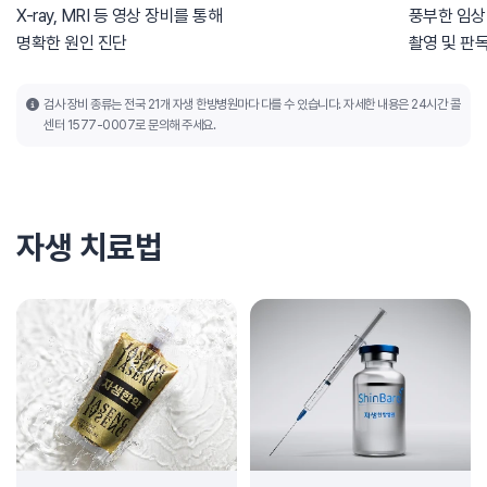
X-ray, MRI 등 영상 장비를 통해
풍부한 임상
명확한 원인 진단
촬영 및 판
검사 장비 종류는 전국 21개 자생 한방병원마다 다를 수 있습니다. 자세한 내용은 24시간 콜
센터 1577-0007로 문의해 주세요.
자생 치료법