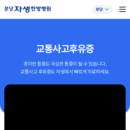
분당
교통사고후유증
추천 검색어
#초음파약침
#척추압박골절
경미한 통증도 극심한 통증이 될 수 있습니다.
#교통사고후유증
#허리디스크
#목디스크
교통사고 후유증도 자생에서 빠르게 치료하세요.
#추나요법