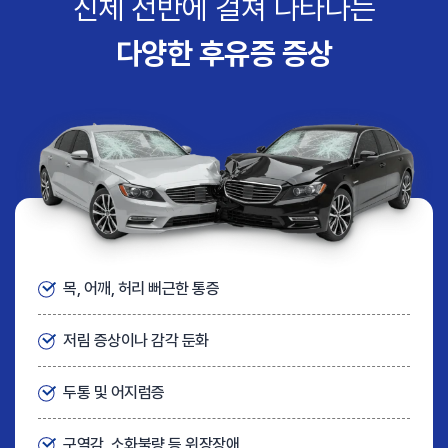
신체 전반에 걸쳐 나타나는
다양한 후유증 증상
목, 어깨, 허리 뻐근한 통증
저림 증상이나 감각 둔화
두통 및 어지럼증
구역감, 소화불량 등 위장장애