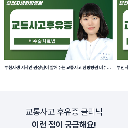
부천자생 서지연 원장님이 말해주는 교통사고 한방병원 비수술 치료법
부천자
교통사고 후유증 클리닉
이런 점이 궁금해요!