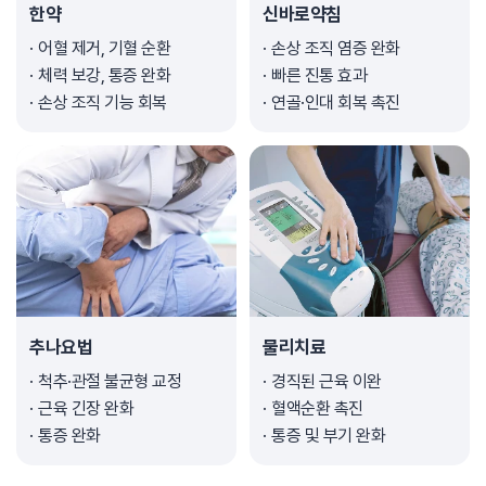
한약
신바로약침
어혈 제거, 기혈 순환
손상 조직 염증 완화
체력 보강, 통증 완화
빠른 진통 효과
손상 조직 기능 회복
연골·인대 회복 촉진
추나요법
물리치료
척추·관절 불균형 교정
경직된 근육 이완
근육 긴장 완화
혈액순환 촉진
통증 완화
통증 및 부기 완화