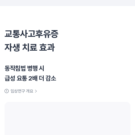
교통사고후유증
자생 치료 효과
동작침법 병행 시
급성 요통 2배 더 감소
임상연구 개요