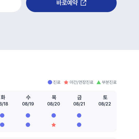
바로예약
진료
야간/연장진료
부분진료
화
수
목
금
토
8/18
08/19
08/20
08/21
08/22