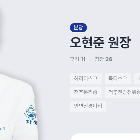
분당
오현준
원장
후기
11
칭찬
26
허리디스크
목디스크
척추분리증
척추전방전위
안면신경마비