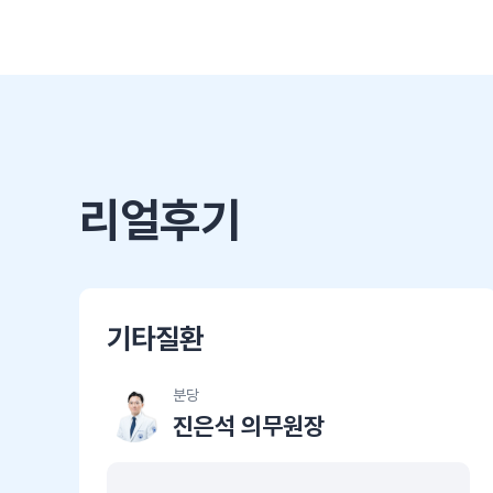
리얼후기
기타질환
분당
진은석 의무원장