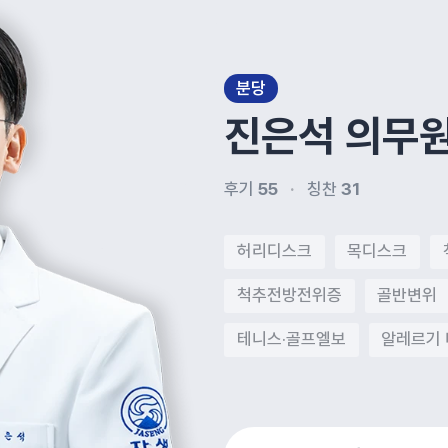
분당
진은석
의무
후기
55
칭찬
31
허리디스크
목디스크
척추전방전위증
골반변위
테니스·골프엘보
알레르기