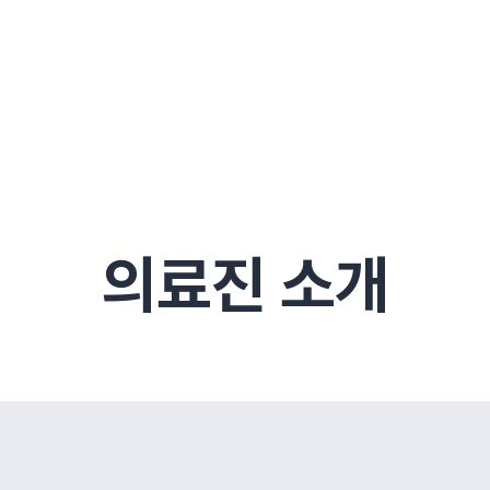
구
대전
목동
원
안산
울산
강보험
상담 예약
별
후기
파 약침
의료진 소개
턱
공지사항
신바로메틴
입원 상담
여성질환
진료시간/오시는길
추나요법
무릎
자생소식
진료비 안내
신바로약침·봉침
어깨
건강정보
비급여진료비
고관절
자가테스트
신바로한약
제증
손·
안
청주
해운대
경마비
시지
턱관절장애
월경통
퇴행성관절염
오십견
고관절질환
허리 디스크
손목
송조회
치료·물리치료
MRI·X-ray
후군
 소화불량
터뷰
산전산후
석회화건염
목 디스크
족저
기 비염
갱년기증후군
무릎 질환
손목
약침
#척추압박골절
#교통사고후유증
#허리디스크
#목디스크
질환 후유증
비염
의료진 소개
클리닉
허약증세
엘보·골프엘보
하기
자생TV보니
이벤트