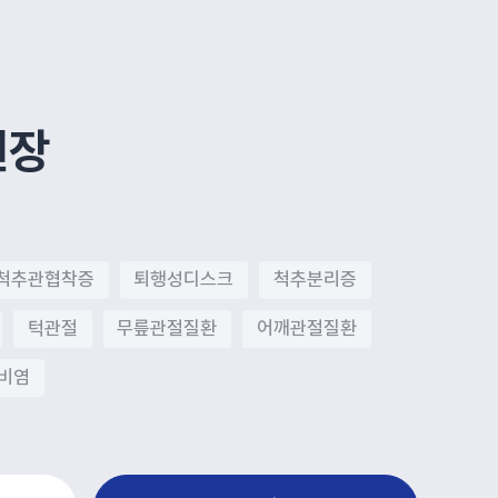
원장
척추관협착증
퇴행성디스크
척추분리증
턱관절
무릎관절질환
어깨관절질환
 비염