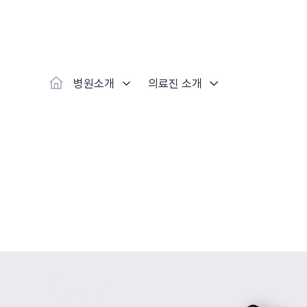
대표
강남
광주
노원
대
보라매
부산
부천
분당
수
척추·관절
예약·문의
자생한약
커뮤니티
병원소개
클리닉
치료법
허리
척추·관절
자생비수술치료
한약
치료사례
바로 예약
인사말
보약
자생소개
목
첩약건
전화 
증상
리얼
초음
인천
일산
잠실
창원
천
허리디스크
교통사고후유증
MRI 치료사례
목디스크
안면신
후기메
병원소개
의료진 소개
신경근회복술
자주묻는질문
한약배
도수
척추관협착증
척추압박골절
안면마비 치료사례
거북목증
기능성
후기인
퇴행성디스크
수술후재활
알레르
추천 검색어
#초음파
척추전방전위증
수술후통증증후군
뇌혈관
허리염좌
성장·자세교정
비만 
테니스
자생인 칭찬
건의