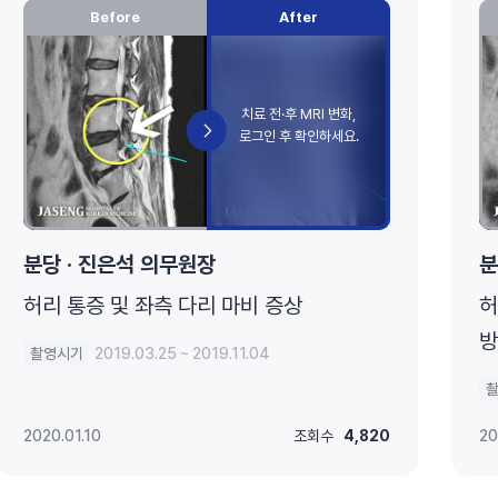
Before
After
분당 · 진은석 의무원장
분
허리 통증 및 좌측 다리 마비 증상
허
방
촬영시기
2019.03.25 ~ 2019.11.04
2020.01.10
조회수
4,820
20