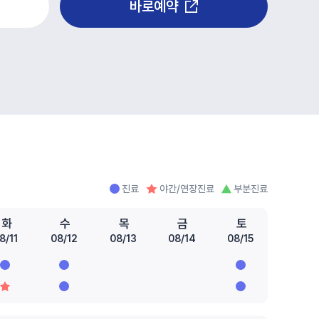
바로예약
진료
야간/연장진료
부분진료
화
수
목
금
토
8/11
08/12
08/13
08/14
08/15