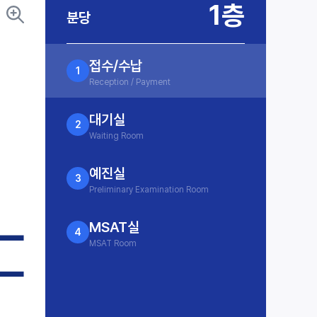
1층
분당
접수/수납
1
Reception / Payment
대기실
2
Waiting Room
예진실
3
Preliminary Examination Room
MSAT실
4
MSAT Room