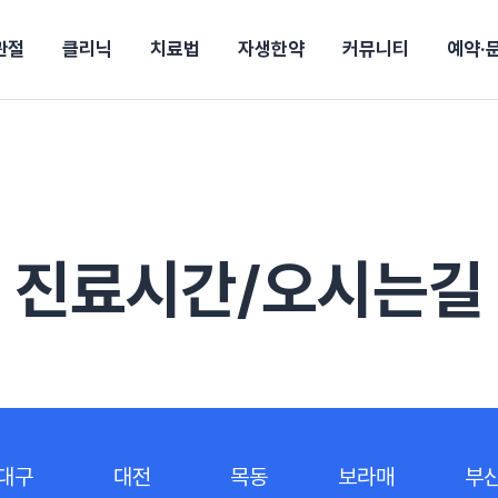
관절
클리닉
치료법
자생한약
커뮤니티
예약·
구
대전
목동
원
안산
울산
강보험
상담 예약
별
후기
파 약침
의료진 소개
턱
공지사항
신바로메틴
입원 상담
여성질환
진료시간/오시는길
추나요법
무릎
자생소식
진료비 안내
신바로약침·봉침
어깨
건강정보
비급여진료비
고관절
자가테스트
신바로한약
제증
손·
안
청주
해운대
경마비
시지
턱관절장애
월경통
퇴행성관절염
오십견
고관절질환
허리 디스크
손목
송조회
치료·물리치료
MRI·X-ray
진료시간/오시는길
후군
 소화불량
터뷰
산전산후
석회화건염
목 디스크
족저
기 비염
갱년기증후군
무릎 질환
손목
약침
#척추압박골절
#교통사고후유증
#허리디스크
#목디스크
질환 후유증
비염
클리닉
허약증세
엘보·골프엘보
하기
자생TV보니
이벤트
대구
대전
목동
보라매
부