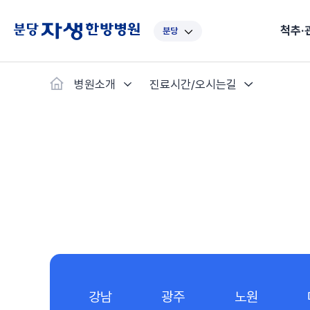
척추·
분당
대표
강남
광주
노원
대
병원소개
진료시간/오시는길
보라매
부산
부천
분당
수
척추·관절
예약·문의
자생한약
커뮤니티
병원소개
클리닉
치료법
허리
척추·관절
자생비수술치료
한약
치료사례
바로 예약
인사말
보약
자생소개
목
첩약건
전화 
증상
리얼
초음
인천
일산
잠실
창원
천
허리디스크
교통사고후유증
MRI 치료사례
목디스크
안면신
후기메
신경근회복술
자주묻는질문
한약배
도수
척추관협착증
척추압박골절
안면마비 치료사례
거북목증
기능성
후기인
퇴행성디스크
수술후재활
알레르
추천 검색어
#초음파
척추전방전위증
수술후통증증후군
뇌혈관
허리염좌
성장·자세교정
비만 
테니스
자생인 칭찬
건의
강남
광주
노원