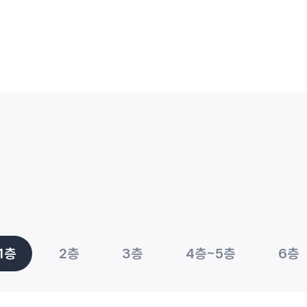
1층
2층
3층
4층~5층
6층