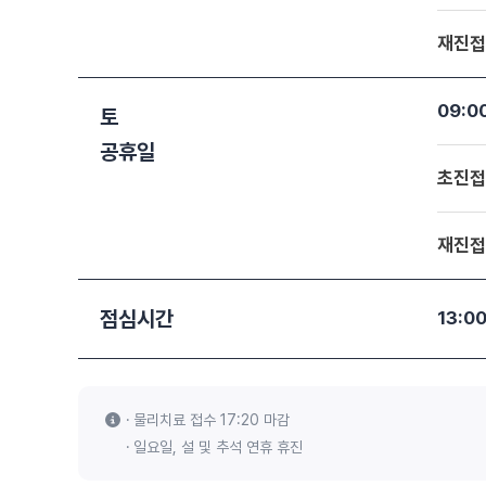
재진접
09:0
토
공휴일
초진접
재진접
점심시간
13:0
물리치료 접수 17:20 마감
일요일, 설 및 추석 연휴 휴진