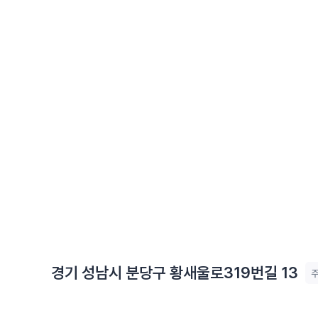
경기 성남시 분당구 황새울로319번길 13