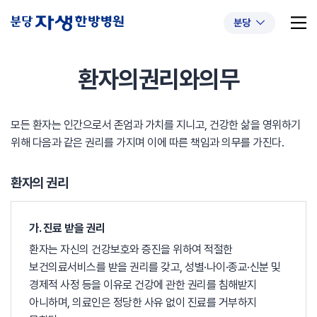
분당
환자의권리와의무
모든 환자는 인간으로서 존엄과 가치를 지니고, 건강한 삶을 영위하기
추천 검색어
#초음파약침
#척추압박골절
위해 다음과 같은 권리를 가지며 이에 따른 책임과 의무를 가진다.
#교통사고후유증
#허리디스크
#목디스크
#추나요법
환자의 권리
가. 진료 받을 권리
환자는 자신의 건강보호와 증진을 위하여 적절한
보건의료서비스를 받을 권리를 갖고, 성별·나이·종교·신분 및
경제적 사정 등을 이유로 건강에 관한 권리를 침해받지
아니하며, 의료인은 정당한 사유 없이 진료를 거부하지