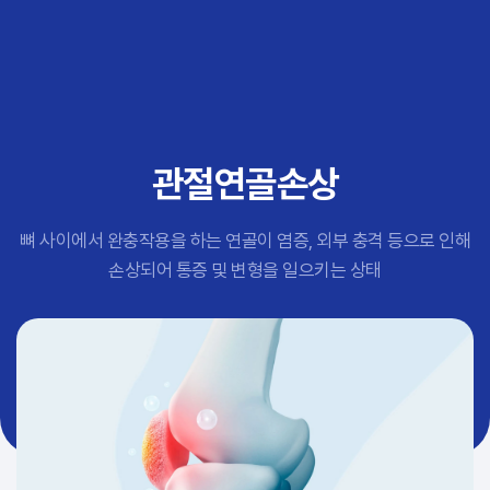
추천 검색어
#초음파약침
#척추압박골절
#교통사고후유증
#허리디스크
#목디스크
관절연골손상
#추나요법
뼈 사이에서 완충작용을 하는 연골이 염증, 외부 충격 등으로 인해
손상되어 통증 및 변형을 일으키는 상태