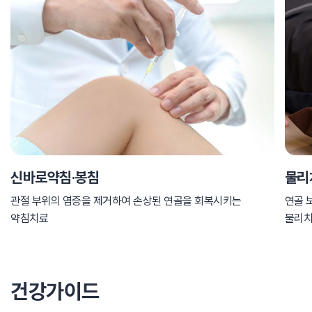
신바로약침·봉침
물리
관절 부위의 염증을 제거하여 손상된 연골을 회복시키는
연골 
약침치료
물리
건강가이드