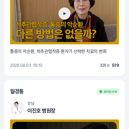
통증의 악순환, 척추관협착증 환자가 선택한 치료의 변화
2026.04.03
16:10
조회수
519
월경통
많이 본 사례
강남
이진호 병원장