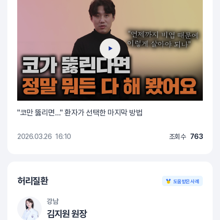
"코만 뚫리면…" 환자가 선택한 마지막 방법
2026.03.26
16:10
조회수
763
허리질환
도움받은 사례
강남
김지원 원장