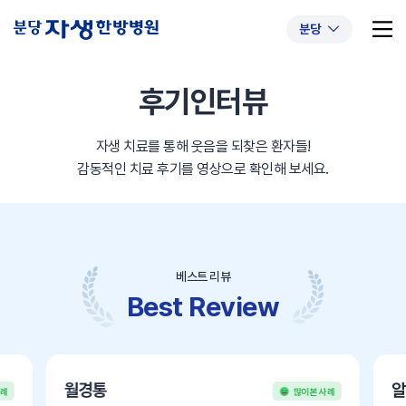
분당
후기인터뷰
자생 치료를 통해 웃음을 되찾은 환자들!
추천 검색어
#초음파약침
#척추압박골절
감동적인 치료 후기를 영상으로 확인해 보세요.
#교통사고후유증
#허리디스크
#목디스크
#추나요법
베스트 리뷰
Best Review
월경통
알
사례
많이 본 사례