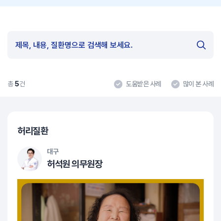
총
5
건
도움받은 사례
많이 본 사례
허리질환
대구
허석원 의무원장