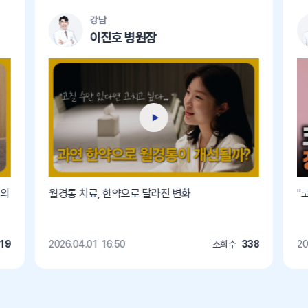
강남
이진호 병원장
료의
월경통 치료, 한약으로 달라진 변화
"
19
2026.04.01
16:50
조회수
338
20