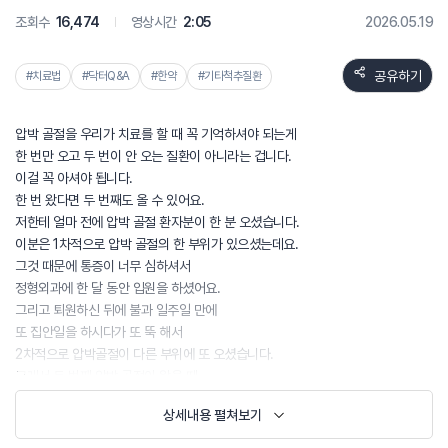
조회수
16,474
영상시간
2:05
2026.05.19
공유하기
#치료법
#닥터Q&A
#한약
#기타척추질환
압박 골절을 우리가 치료를 할 때 꼭 기억하셔야 되는게
한 번만 오고 두 번이 안 오는 질환이 아니라는 겁니다.
이걸 꼭 아셔야 됩니다.
한 번 왔다면 두 번째도 올 수 있어요.
저한테 얼마 전에 압박 골절 환자분이 한 분 오셨습니다.
이분은 1차적으로 압박 골절의 한 부위가 있으셨는데요.
그것 때문에 통증이 너무 심하셔서
정형외과에 한 달 동안 입원을 하셨어요.
그리고 퇴원하신 뒤에 불과 일주일 만에
또 집안일을 하시다가 또 뚝 해서
2차적으로 압박골절이 다른 부위에 또 오셨습니다.
그래서 두 번째 압박 골절이 왔을 때
저희한테 오셔서 제가 치료를 했는데요.
상세내용 펼쳐보기
압박 골절이 오는 거 자체가 어느 한 관절 거기만 온게 아니라
어디든지 또 올 수 있다는게 제일 중요한 문제입니다.