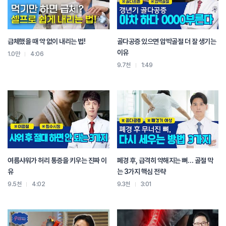
급체했을 때 약 없이 내리는 법!
골다공증 있으면 압박골절 더 잘 생기는
이유
1.0만
4:06
9.7천
1:49
여름샤워가 허리 통증을 키우는 진짜 이
폐경 후, 급격히 약해지는 뼈… 골절 막
유
는 3가지 핵심 전략
9.5천
4:02
9.3천
3:01