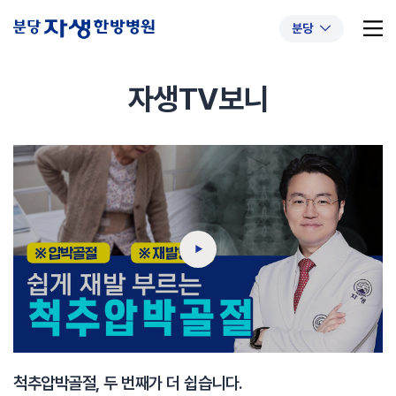
분당
자생TV보니
추천 검색어
#초음파약침
#척추압박골절
#교통사고후유증
#허리디스크
#목디스크
#추나요법
척추압박골절, 두 번째가 더 쉽습니다.