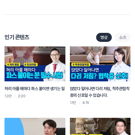
그 뒤로 천천히 통증이 줄어들면서
신경주위, 골절된 주위 조직에 퍼져 있는 염증들은
침이나 약침 치료, 혹은 좀 더 국소 주위의 염증을
빨리 줄여 주기 위한 신경근 회복술 같은 거를 사용하게 되면
통증 관리가 좀 더 용이해집니다.
그 뒤로 꾸준하게 관리를 하시면서
인기 콘텐츠
영상
쇼츠
추가적인 붕괴를 막아주는 치료를
안정을 취하면서 꾸준하게 지속을 해 주셔야
압박골절이 잘 완벽하게 치료가 됐다라고
이야기할 수 있습니다.
허리 아플 때마다 파스 붙이면 생기는 일
앉았다 일어나면 다리 저림, 척추관협착
증의 신호일 수 있습니다.
1.3만
2:20
1.1만
4:15