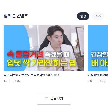
연쇄적인 붕괴 작용이 있을 수가 있는 거죠.
예를 들어서 예전에 흉추 10번 하나가 부서졌다고 생각했을 때
거기만 문제가 생겨서 부서지는게 아닙니다.
함께 본 콘텐츠
영상
쇼츠
그 위아래도 이미 같은 환경이었던 거예요.
그때 힘이 어쩌다가 10번 척추에만 딱 가해졌기 때문에 거기가 부서진 겁니다.
그 와중에 우리가 일상생활을 하게 되면
연쇄 작용이 일어날 수 있습니다.
그 주변 조직들이 흉추 10번이 했던 것까지
대신해야 되기 때문에
10번을 중심으로 위아래 혹은 전혀 달랐던
그 위에 있는 뭐 5번 6번 이런데도
추가적으로 붕괴가 될 수 있습니다.
못 움직인다라는 거,
허리가 아파서 꼼짝을 못 하는 상황이 오랫동안 지속이 된다라는 거는
입덧 때문에 아무것도 못 먹겠다면? 꼭 보세요 !
긴장하면 배부터 
아주 안 좋습니다.
1.5천
4:38
6.9천
4:35
이 한약이 뼈들이 빨리 재생이 되고
조직 주위에 퍼져있는 염증들이 생긴 걸 줄여 주는데
굉장히 큰 효과를 발휘하기 때문에
목록보기
한약 치료가 굉장히 중요합니다.
[음악]