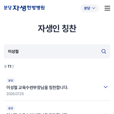
분당
자생인 칭찬
추천 검색어
#초음파약침
#척추압박골절
#교통사고후유증
#허리디스크
#목디스크
#추나요법
총
11
건
분당
이성철 교육수련부장님을 칭찬합니다.
2026.07.25
분당