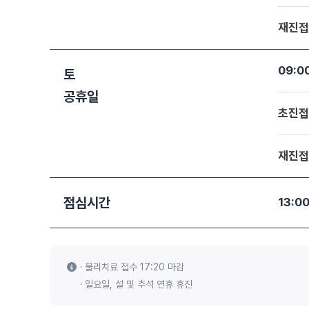
재진접
09:0
토
공휴일
초진접
재진접
점심시간
13:0
물리치료 접수 17:20 마감
일요일, 설 및 추석 연휴 휴진