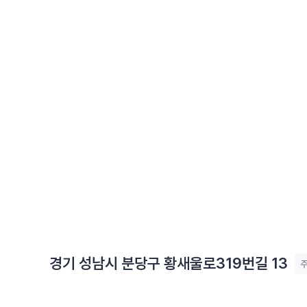
경기 성남시 분당구 황새울로319번길 13