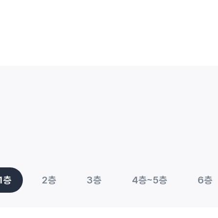
1층
2층
3층
4층~5층
6층