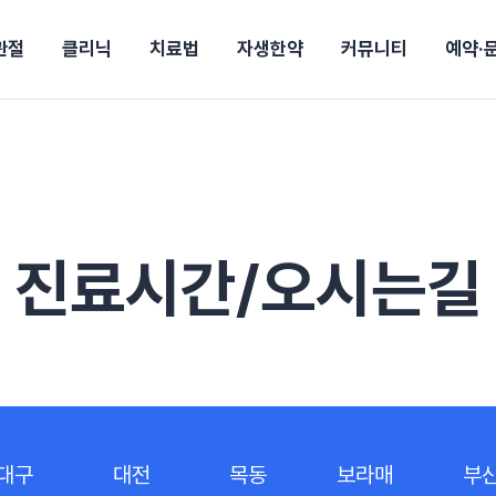
관절
클리닉
치료법
자생한약
커뮤니티
예약·
구
대전
목동
원
안산
울산
강보험
상담 예약
별
후기
파 약침
의료진 소개
턱
공지사항
신바로메틴
입원 상담
여성질환
진료시간/오시는길
추나요법
무릎
자생소식
진료비 안내
신바로약침·봉침
어깨
건강정보
비급여진료비
고관절
자가테스트
신바로한약
제증
손·
안
청주
해운대
경마비
시지
턱관절장애
월경통
퇴행성관절염
오십견
고관절질환
허리 디스크
손목
송조회
치료·물리치료
MRI·X-ray
진료시간/오시는길
후군
 소화불량
터뷰
산전산후
석회화건염
목 디스크
족저
기 비염
갱년기증후군
무릎 질환
손목
약침
#척추압박골절
#교통사고후유증
#허리디스크
#목디스크
질환 후유증
비염
클리닉
허약증세
엘보·골프엘보
하기
자생TV보니
이벤트
대구
대전
목동
보라매
부