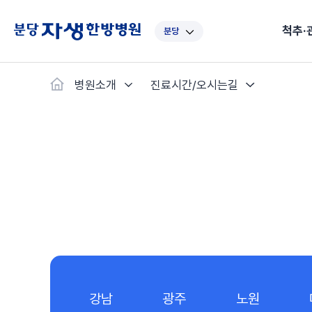
척추·
분당
대표
강남
광주
노원
대
병원소개
진료시간/오시는길
보라매
부산
부천
분당
수
척추·관절
예약·문의
자생한약
커뮤니티
병원소개
클리닉
치료법
허리
척추·관절
자생비수술치료
한약
치료사례
바로 예약
인사말
보약
자생소개
목
첩약건
전화 
증상
리얼
초음
인천
일산
잠실
창원
천
허리디스크
교통사고후유증
MRI 치료사례
목디스크
안면신
후기메
신경근회복술
자주묻는질문
한약배
도수
척추관협착증
척추압박골절
안면마비 치료사례
거북목증
기능성
후기인
퇴행성디스크
수술후재활
알레르
추천 검색어
#초음파
척추전방전위증
수술후통증증후군
뇌혈관
허리염좌
성장·자세교정
비만 
테니스
자생인 칭찬
건의
강남
광주
노원