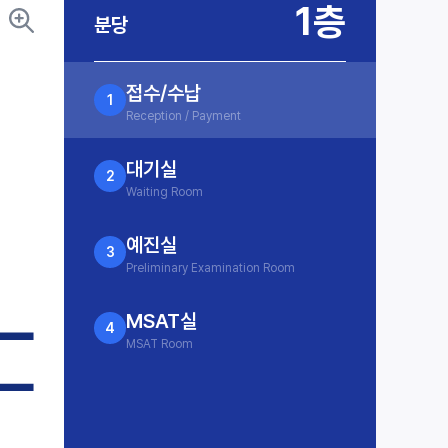
1층
분당
접수/수납
1
Reception / Payment
대기실
2
Waiting Room
예진실
3
Preliminary Examination Room
MSAT실
4
MSAT Room