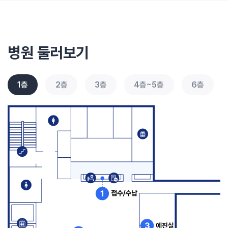
병원 둘러보기
1층
2층
3층
4층~5층
6층