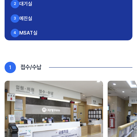
대기실
2
예진실
3
MSAT실
4
접수/수납
1