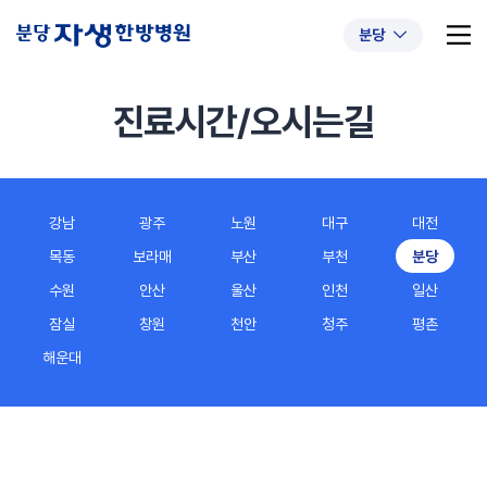
분당
진료시간/오시는길
추천 검색어
#초음파약침
#척추압박골절
강남
광주
노원
대구
대전
#교통사고후유증
#허리디스크
#목디스크
목동
보라매
부산
부천
분당
#추나요법
수원
안산
울산
인천
일산
잠실
창원
천안
청주
평촌
해운대