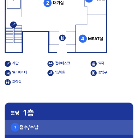
계단
접수데스크
약국
엘리베이터
입/퇴원
출입구
화장실
1층
분당
접수/수납
1