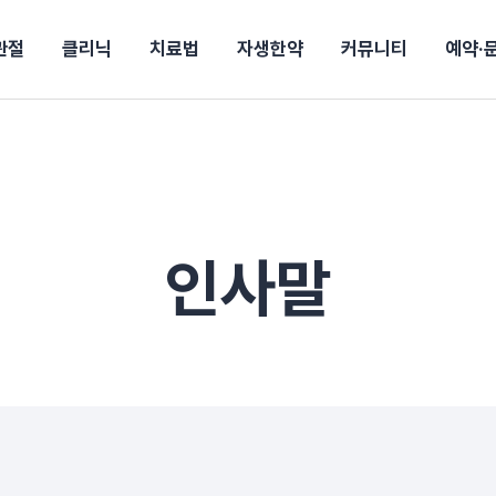
관절
클리닉
치료법
자생한약
커뮤니티
예약·
구
대전
목동
원
안산
울산
강보험
상담 예약
별
후기
파 약침
의료진 소개
턱
공지사항
신바로메틴
입원 상담
여성질환
진료시간/오시는길
추나요법
무릎
자생소식
진료비 안내
신바로약침·봉침
어깨
건강정보
비급여진료비
고관절
자가테스트
신바로한약
제증
손·
안
청주
해운대
경마비
시지
턱관절장애
월경통
퇴행성관절염
오십견
고관절질환
허리 디스크
손목
송조회
치료·물리치료
MRI·X-ray
인사말
후군
 소화불량
터뷰
산전산후
석회화건염
목 디스크
족저
기 비염
갱년기증후군
무릎 질환
손목
약침
#척추압박골절
#교통사고후유증
#허리디스크
#목디스크
질환 후유증
비염
클리닉
허약증세
엘보·골프엘보
하기
자생TV보니
이벤트