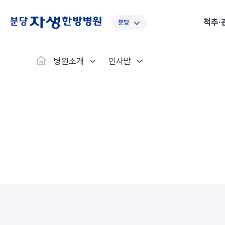
척추·
분당
대표
강남
광주
노원
대
병원소개
인사말
보라매
부산
부천
분당
수
척추·관절
예약·문의
자생한약
커뮤니티
병원소개
클리닉
치료법
허리
척추·관절
자생비수술치료
한약
치료사례
바로 예약
인사말
보약
자생소개
목
첩약건
전화 
증상
리얼
초음
인천
일산
잠실
창원
천
허리디스크
교통사고후유증
MRI 치료사례
목디스크
안면신
후기메
신경근회복술
자주묻는질문
한약배
도수
척추관협착증
척추압박골절
안면마비 치료사례
거북목증
기능성
후기인
퇴행성디스크
수술후재활
알레르
추천 검색어
#초음파
척추전방전위증
수술후통증증후군
뇌혈관
허리염좌
성장·자세교정
비만 
테니스
자생인 칭찬
건의